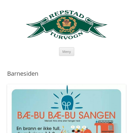
Hopp
Meny
til
innhold
Barnesiden