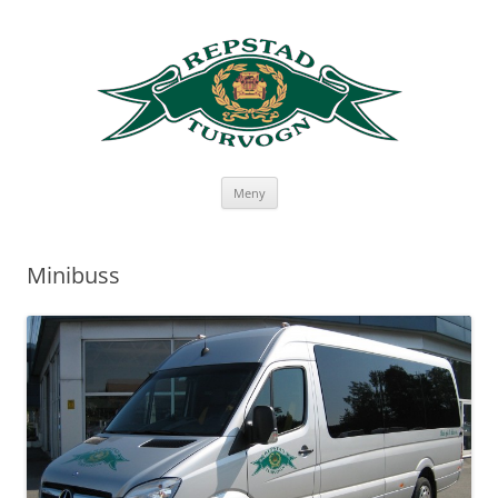
Hopp
Meny
til
innhold
Minibuss