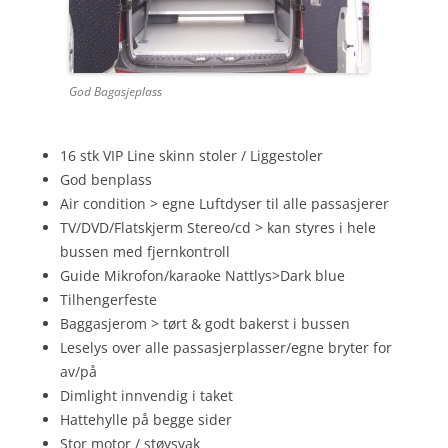
God Bagasjeplass
16 stk VIP Line skinn stoler / Liggestoler
God benplass
Air condition > egne Luftdyser til alle passasjerer
TV/DVD/Flatskjerm Stereo/cd > kan styres i hele
bussen med fjernkontroll
Guide Mikrofon/karaoke Nattlys>Dark blue
Tilhengerfeste
Baggasjerom > tørt & godt bakerst i bussen
Leselys over alle passasjerplasser/egne bryter for
av/på
Dimlight innvendig i taket
Hattehylle på begge sider
Stor motor / støysvak