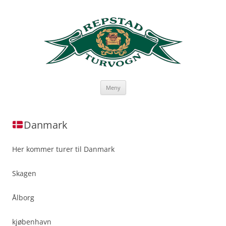
Hopp
Meny
til
innhold
Danmark
Her kommer turer til Danmark
Skagen
Ålborg
kjøbenhavn